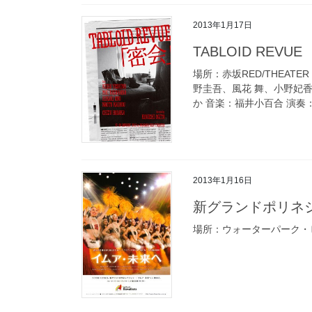
2013年1月17日
TABLOID REV
場所：赤坂RED/THEAT
野圭吾、風花 舞、小野妃香
か 音楽：福井小百合 演奏：
2013年1月16日
新グランドポリ
場所：ウォーターパーク・ビ