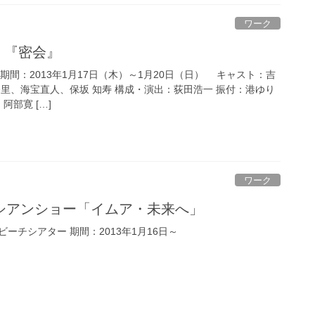
ワーク
UE 『密会』
ER 期間：2013年1月17日（木）～1月20日（日） キャスト：吉
里、海宝直人、保坂 知寿 構成・演出：荻田浩一 振付：港ゆり
阿部寛 […]
ワーク
ネシアンショー「イムア・未来へ」
ーチシアター 期間：2013年1月16日～