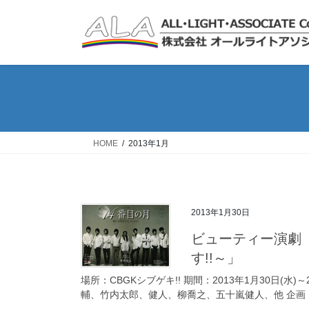
コ
ナ
ン
ビ
テ
ゲ
ン
ー
ツ
シ
へ
ョ
ス
ン
キ
に
ッ
移
HOME
2013年1月
プ
動
2013年1月30日
ビューティー演劇 「14番目の月～僕たちが貴女をキレイにしま
す!!～」
場所：CBGKシブゲキ!! 期間：2013年1月30日(水)～
輔、竹内太郎、健人、柳喬之、五十嵐健人、他 企画：