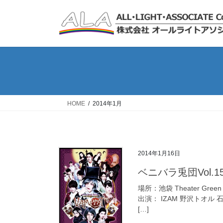
コ
ナ
ン
ビ
テ
ゲ
ン
ー
ツ
シ
へ
ョ
ス
ン
キ
に
ッ
移
HOME
2014年1月
プ
動
2014年1月16日
ベニバラ兎団Vol.1
場所：池袋 Theater Gree
出演： IZAM 野沢トオル
[…]