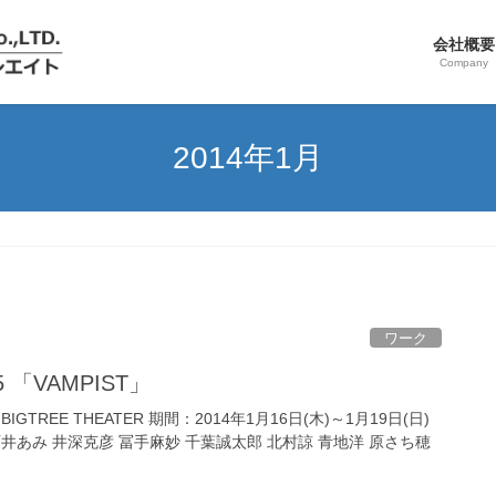
会社概要
Company
2014年1月
ワーク
5 「VAMPIST」
n BIGTREE THEATER 期間：2014年1月16日(木)～1月19日(日)
 石井あみ 井深克彦 冨手麻妙 千葉誠太郎 北村諒 青地洋 原さち穂