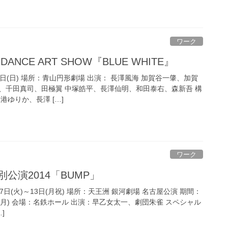
ワーク
T DANCE ART SHOW『BLUE WHITE』
19日(日) 場所：青山円形劇場 出演： 長澤風海 加賀谷一肇、加賀
、千田真司、田極翼 中塚皓平、長澤仙明、和田泰右、森新吾 構
港ゆりか、長澤 […]
ワーク
別公演2014「BUMP」
7日(火)～13日(月祝) 場所：天王洲 銀河劇場 名古屋公演 期間：
20日(月) 会場：名鉄ホール 出演：早乙女太一、劇団朱雀 スペシャル
]