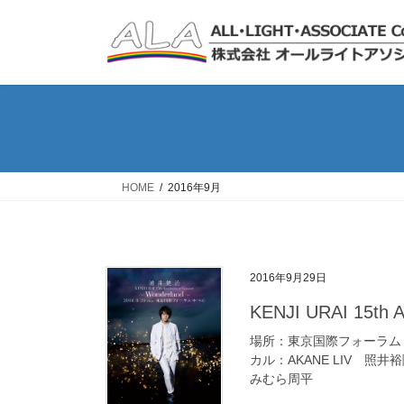
コ
ナ
ン
ビ
テ
ゲ
ン
ー
ツ
シ
へ
ョ
ス
ン
キ
に
ッ
移
HOME
2016年9月
プ
動
2016年9月29日
KENJI URAI 15th
場所：東京国際フォーラム ホ
カル：AKANE LIV 照
みむら周平