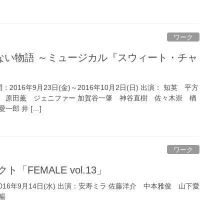
ワーク
2016年9月23日(金)～2016年10月2日(日) 出演： 知英 平方
 原田薫 ジェニファー 加賀谷一肇 神谷直樹 佐々木崇 楢
郎 井 […]
ワーク
ト「FEMALE vol.13」
2016年9月14日(水) 出演：安寿ミラ 佐藤洋介 中本雅俊 山下愛
暢