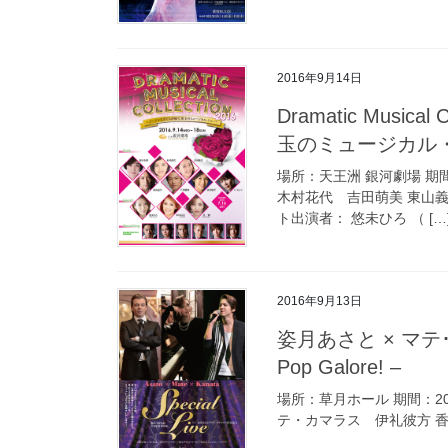
2016年9月14日
Dramatic Musical Collection 2016 ～ゴージャスボイスが紡ぐ珠
玉のミュージカル
場所：天王洲 銀河劇場 期間：
木村花代 吉田萌美 東山義
ト出演者： 悠未ひろ （ […
2016年9月13日
姿月あさと × マテ･カマラス × 伊礼彼方 – Musical Songs and
Pop Galore! –
場所：草月ホール 期間：201
テ・カマラス 伊礼彼方 