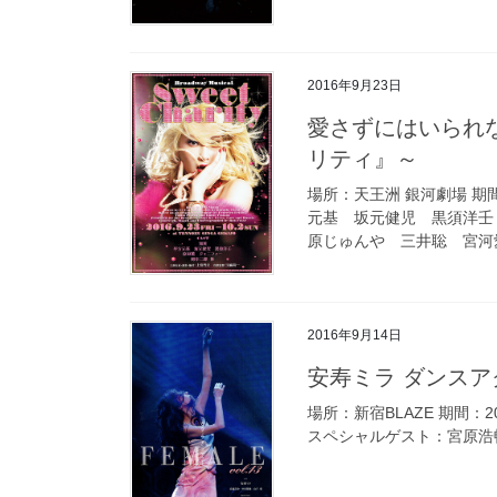
2016年9月23日
愛さずにはいられない物語 ～ミュージカル『スウィート・チャ
リティ』～
場所：天王洲 銀河劇場 期間：
元基 坂元健児 黒須洋壬
原じゅんや 三井聡 宮河愛一
2016年9月14日
安寿ミラ ダンスアク
場所：新宿BLAZE 期間：
スペシャルゲスト：宮原浩