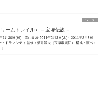
ワーク
L（ドリームトレイル） – 宝塚伝説 –
1年1月30日(日) 青山劇場 2011年2月3日(木)～2011年2月8日
ー・ドラマシティ 監修：酒井澄夫（宝塚歌劇団） 構成・演出：
…]