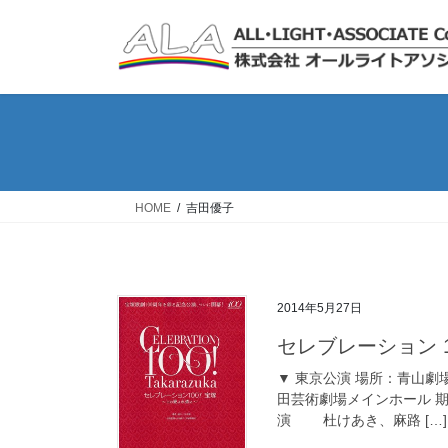
コ
ナ
ン
ビ
テ
ゲ
ン
ー
ツ
シ
へ
ョ
ス
ン
キ
に
ッ
移
HOME
吉田優子
プ
動
2014年5月27日
セレブレーション
▼ 東京公演 場所：青山劇場 
田芸術劇場メインホール 期間：
演 杜けあき、麻路 […]