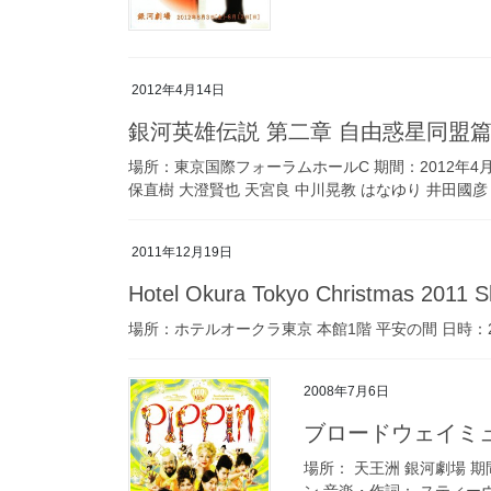
2012年4月14日
銀河英雄伝説 第二章 自由惑星同盟
場所：東京国際フォーラムホールC 期間：2012年4月
保直樹 大澄賢也 天宮良 中川晃教 はなゆり 井田國彦 金澤博
2011年12月19日
Hotel Okura Tokyo Christmas 2011 
場所：ホテルオークラ東京 本館1階 平安の間 日時：2
2008年7月6日
ブロードウェイミュ
場所： 天王洲 銀河劇場 期間
ン 音楽・作詞： スティー