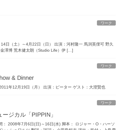
ワーク
篇
14日（土）～4月22日（日） 出演：河村隆一 馬渕英俚可 野久
 荒木健太朗（Studio Life）伊 […]
ワーク
Show & Dinner
011年12月19日（月） 出演：ピーター ゲスト：大澄賢也
ワーク
ージカル「PIPPIN」
： 2008年7月6日(日)～16日(水) 脚本： ロジャー・O・ハーソ
ヴン・シュワルツ 翻訳・訳詞： 小田島恒志 演出・振付： 上島雪