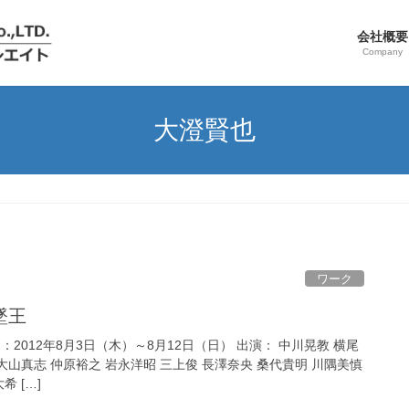
会社概要
Company
大澄賢也
ワーク
墜王
2012年8月3日（木）～8月12日（日） 出演： 中川晃教 横尾
大山真志 仲原裕之 岩永洋昭 三上俊 長澤奈央 桑代貴明 川隅美慎
 […]