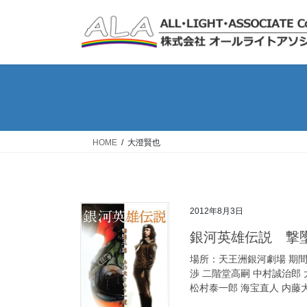
コ
ナ
ン
ビ
テ
ゲ
ン
ー
ツ
シ
へ
ョ
ス
ン
キ
に
ッ
移
HOME
大澄賢也
プ
動
2012年8月3日
銀河英雄伝説 撃
場所：天王洲銀河劇場 期間：
渉 二階堂高嗣 中村誠治郎 
松村泰一郎 海宝直人 内藤大希