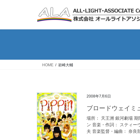
コ
ナ
ン
ビ
テ
ゲ
ン
ー
ツ
シ
へ
ョ
ス
ン
キ
に
ッ
移
HOME
岩崎大輔
プ
動
2008年7月6日
ブロードウェイミュ
場所： 天王洲 銀河劇場 期間
ン 音楽・作詞： スティー
夫 音楽監督・編曲： 奈良部 