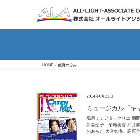
コ
ナ
ン
ビ
テ
ゲ
ン
ー
ツ
シ
へ
ョ
ス
ン
キ
に
ッ
移
HOME
飯野めぐみ
プ
動
2014年6月21日
ミュージカル「
場所：シアタークリエ 期間：
新妻聖子、菊地美香 戸井
のあらた 大音智海、高原伸輔