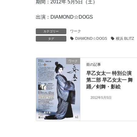
期間：2012年 5月5日（土）
出演：DIAMOND☆DOGS
ワーク
カテゴリー
DIAMOND☆DOGS
横浜 BLITZ
タグ
ワーク
前の記事
早乙女太一 特別公演
第二部 早乙女太一 舞
踊／剣舞・影絵
2012年5月5日