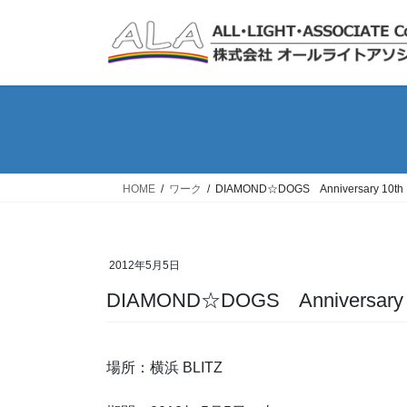
コ
ナ
ン
ビ
テ
ゲ
ン
ー
ツ
シ
へ
ョ
ス
ン
キ
に
ッ
移
HOME
ワーク
DIAMOND☆DOGS Anniversary 10th
プ
動
2012年5月5日
DIAMOND☆DOGS Anniversary 
場所：横浜 BLITZ