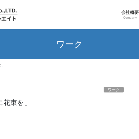
会社概要
Company
ワーク
を」
ワーク
に花束を」