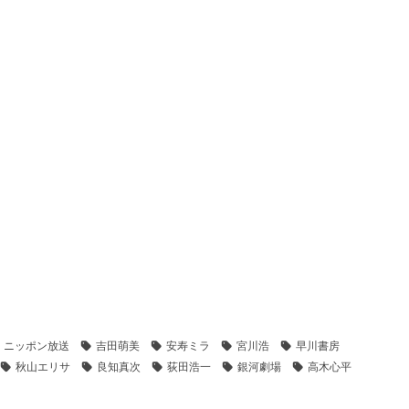
ニッポン放送
吉田萌美
安寿ミラ
宮川浩
早川書房
秋山エリサ
良知真次
荻田浩一
銀河劇場
高木心平