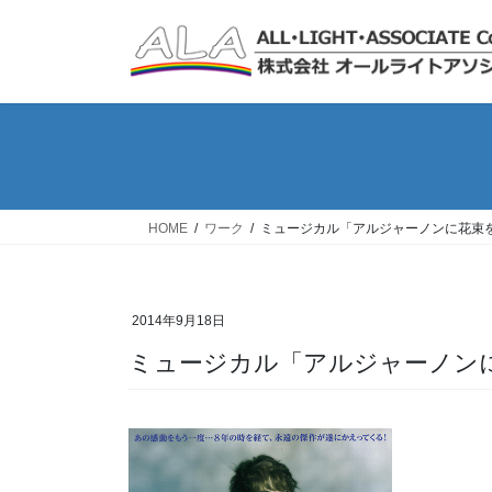
コ
ナ
ン
ビ
テ
ゲ
ン
ー
ツ
シ
へ
ョ
ス
ン
キ
に
ッ
移
HOME
ワーク
ミュージカル「アルジャーノンに花束
プ
動
2014年9月18日
ミュージカル「アルジャーノン