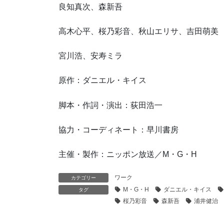
良知真次、森新吾
高木心平、桜乃彩音、秋山エリサ、吉田萌美
宮川浩、安寿ミラ
原作：ダニエル・キイス
脚本・作詞・演出：荻田浩一
協力・コーディネート：早川書房
主催・製作：ニッポン放送／M・G・H
ワーク
カテゴリー
M・G・H
ダニエル・キイス
タグ
桜乃彩音
森新吾
浦井健治