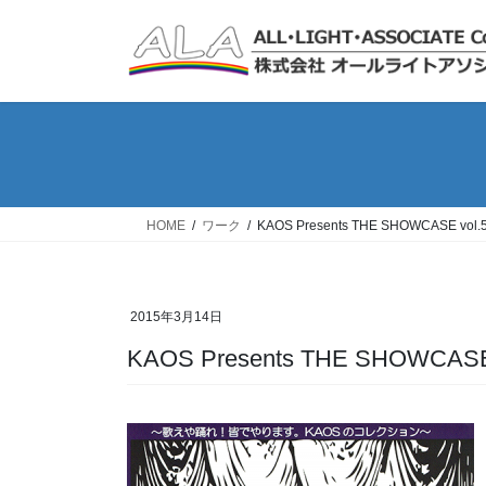
コ
ナ
ン
ビ
テ
ゲ
ン
ー
ツ
シ
へ
ョ
ス
ン
キ
に
ッ
移
HOME
ワーク
KAOS Presents THE SHOWCASE vo
プ
動
2015年3月14日
KAOS Presents THE SHOWCA