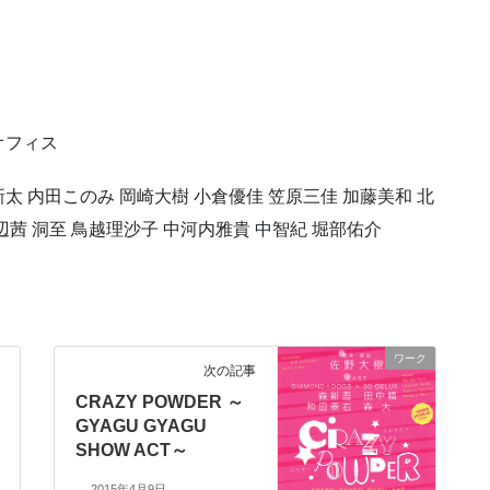
オフィス
太 内田このみ 岡崎大樹 小倉優佳 笠原三佳 加藤美和 北
辺茜 洞至 鳥越理沙子 中河内雅貴 中智紀 堀部佑介
ワーク
次の記事
CRAZY POWDER ～
GYAGU GYAGU
SHOW ACT～
2015年4月9日