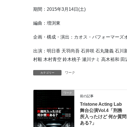
期間：2015年3月14日(土)
編曲：増渕東
企画・構成・演出：カオス・パフォーマーズ
出演：明日香 天羽尚吾 石井咲 石丸隆義 石川新
村毅 木村青空 鈴木桃子 瀬川ナミ 高木裕和 田
ワーク
カテゴリー
ワーク
前の記事
Tristone Acting Lab
舞台公演Vol.4「刑務
所入ったけど 何か質問
ある?」