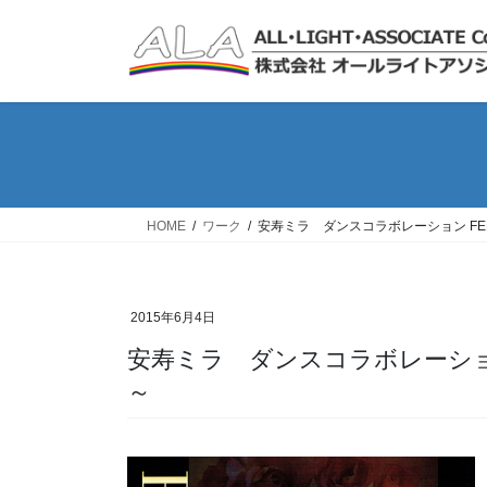
コ
ナ
ン
ビ
テ
ゲ
ン
ー
ツ
シ
へ
ョ
ス
ン
キ
に
ッ
移
HOME
ワーク
安寿ミラ ダンスコラボレーション FEMALE vo
プ
動
2015年6月4日
安寿ミラ ダンスコラボレーション FEMALE vol. 12 ～35th Anniversary
～