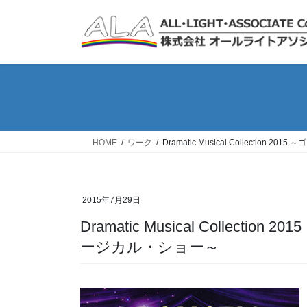
コ
ナ
ン
ビ
テ
ゲ
ン
ー
ツ
シ
へ
ョ
ス
ン
キ
に
ッ
移
HOME
ワーク
Dramatic Musical Collect
プ
動
2015年7月29日
Dramatic Musical Collection 2015 ～ゴージャスボイスが紡ぐ珠玉のミュ
ージカル・ショー～