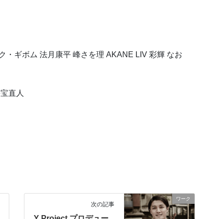
ギボム 法月康平 峰さを理 AKANE LIV 彩輝 なお
海宝直人
ワーク
次の記事
Y Project プロデュー