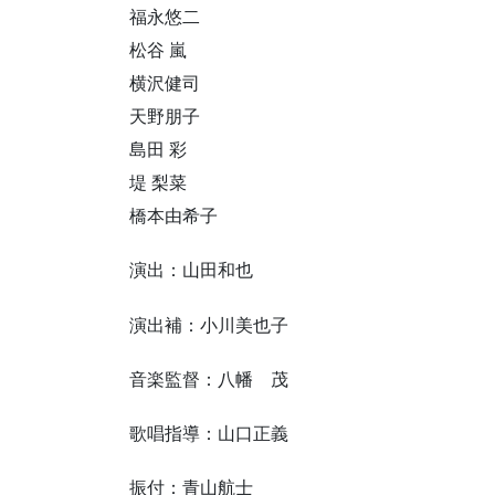
福永悠二
松谷 嵐
横沢健司
天野朋子
島田 彩
堤 梨菜
橋本由希子
演出：山田和也
演出補：小川美也子
音楽監督：八幡 茂
歌唱指導：山口正義
振付：青山航士