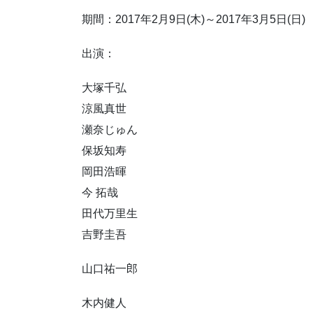
期間：2017年2月9日(木)～2017年3月5日(日)
出演：
大塚千弘
涼風真世
瀬奈じゅん
保坂知寿
岡田浩暉
今 拓哉
田代万里生
吉野圭吾
山口祐一郎
木内健人