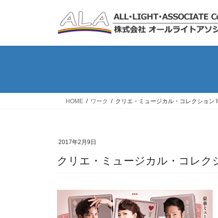
コ
ナ
ン
ビ
テ
ゲ
ン
ー
ツ
シ
へ
ョ
ス
ン
キ
に
ッ
移
HOME
ワーク
クリエ・ミュージカル・コレクション II
プ
動
2017年2月9日
クリエ・ミュージカル・コレクショ