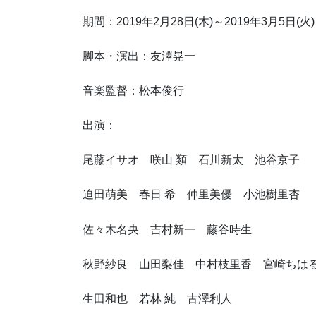
期間：2019年2月28日(木)～2019年3月5日(火)
脚本・演出：友澤晃一
音楽監督：松本俊行
出演：
尾藤イサオ 咲山 類 石川新太 池谷京子
迫田萌美 春日 希 仲里美優 小池樹里杏
佐々木名央 吉村新一 藤谷時生
秋野紗良 山田梨佳 中村枝里香 宮崎ちは
生田和也 若林 純 古澤利人