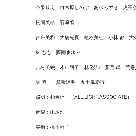
今泉りえ 白木原しのぶ あべみずほ 児玉
松岡美桔 石原慎一
古庄美和 大橋苑夏 植杉美紅 小林 都 大
林 もも 藤岡まゆみ
吉村美絵 木山明子 林 彩加 蒼乃 輝 荒
堤 慎一 箕輪達昭 五十嵐勝行
照明：柏倉淳一（ALL.LIGHT.ASSOCIATE）
音響：山本浩一
美術：橋本尚子