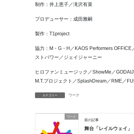
制作：井上恵子／滝沢有菜
プロデューサー：成田雅嗣
製作：T1project
協力：M・G・H／KAOS Performers 
ストパワー／ジェイジャーニー
ヒロファンミュージック／ShowMe／GODAI
M.T.プロジェクト／SplashDream／RME／FU
ワーク
カテゴリー
ワーク
前の記事
舞台「レイルウェイ」