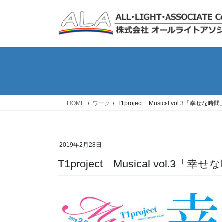
コ
ナ
ン
ビ
テ
ゲ
ン
ー
ツ
シ
へ
ョ
ス
ン
キ
に
ッ
移
HOME
ワーク
T1project Musical vol.3「幸せな時間
プ
動
2019年2月28日
T1project Musical vol.3「幸