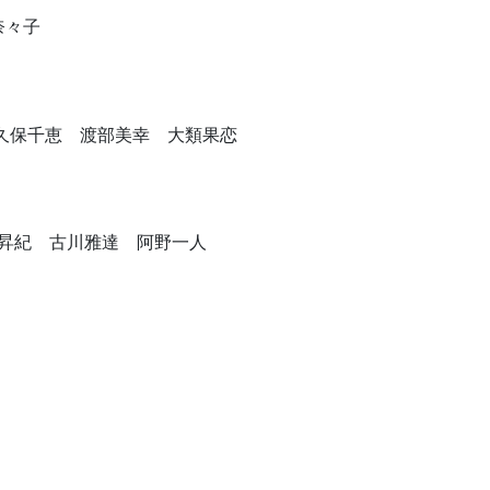
奈々子
久保千恵 渡部美幸 大類果恋
巻昇紀 古川雅達 阿野一人