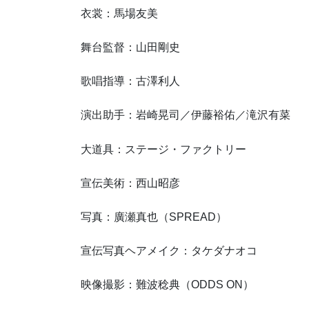
衣裳：馬場友美
舞台監督：山田剛史
歌唱指導：古澤利人
演出助手：岩崎晃司／伊藤裕佑／滝沢有菜
大道具：ステージ・ファクトリー
宣伝美術：西山昭彦
写真：廣瀬真也（SPREAD）
宣伝写真ヘアメイク：タケダナオコ
映像撮影：難波稔典（ODDS ON）