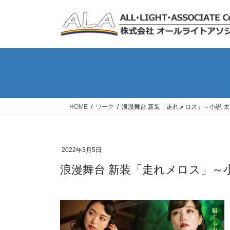
コ
ナ
ン
ビ
テ
ゲ
ン
ー
ツ
シ
へ
ョ
ス
ン
キ
に
ッ
移
HOME
ワーク
浪漫舞台 新装「走れメロス」～小説 
プ
動
2022年3月5日
浪漫舞台 新装「走れメロス」～