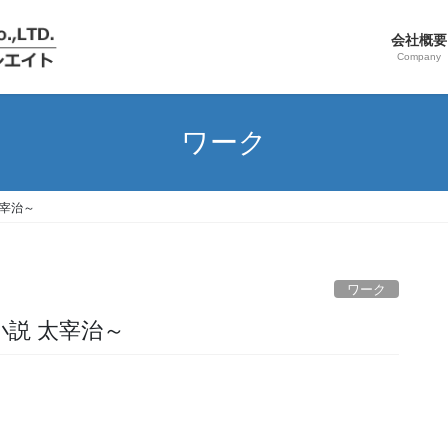
会社概要
Company
ワーク
太宰治～
ワーク
小説 太宰治～