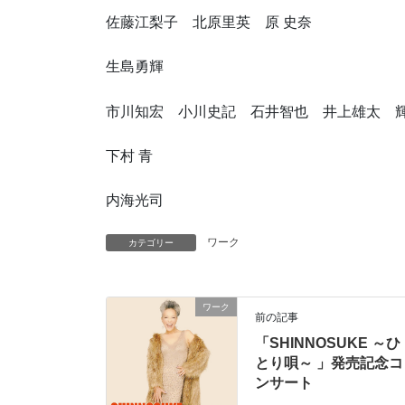
佐藤江梨子 北原里英 原 史奈
生島勇輝
市川知宏 小川史記 石井智也 井上雄太 輝
下村 青
内海光司
ワーク
カテゴリー
ワーク
前の記事
「SHINNOSUKE ～ひ
とり唄～ 」発売記念コ
ンサート