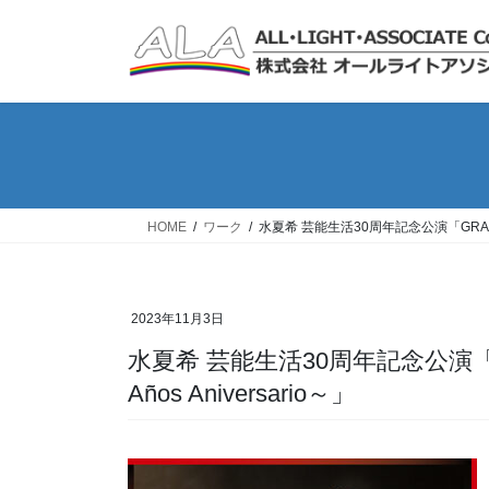
コ
ナ
ン
ビ
テ
ゲ
ン
ー
ツ
シ
へ
ョ
ス
ン
キ
に
ッ
移
HOME
ワーク
水夏希 芸能生活30周年記念公演「GRAN TANGO
プ
動
2023年11月3日
水夏希 芸能生活30周年記念公演「GRAN TANGO 2023 ～Natsuki Mizu 30
Años Aniversario～」