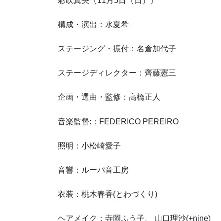
彩吹真央（11月5日（日））
構成・演出：水夏希
ステージング・振付：名倉加代子
ステージディレクター：齊藤憲三
企画・選曲・監修：高橋正人
音楽監督:：FEDERICO PEREIRO
照明：小松崎愛子
音響：ルーパ音工房
衣装：桃木春香(とわづくり)
ヘアメイク：寺岡ふう子、 山口理沙(+nine)