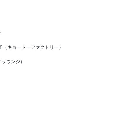
子
子（キョードーファクトリー）
ドラウンジ）