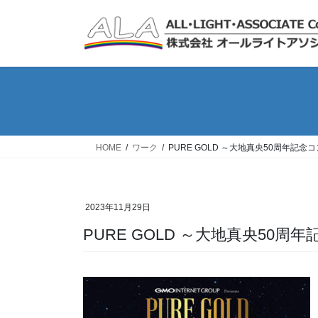
コ
ナ
ン
ビ
テ
ゲ
ン
ー
ツ
シ
へ
ョ
ス
ン
キ
に
ッ
移
HOME
ワーク
PURE GOLD ～大地真央50周年記念
プ
動
2023年11月29日
PURE GOLD ～大地真央50