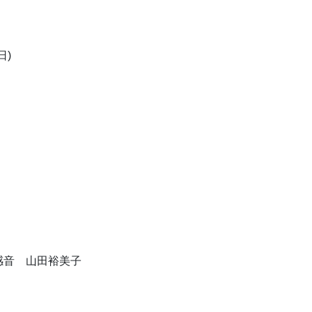
日)
感音 山田裕美子