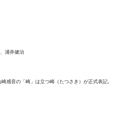
一孝、浦井健治
）
山崎感音の「崎」は立つ崎（たつさき）が正式表記。