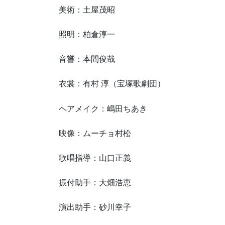
美術：土屋茂昭
照明：柏倉淳一
音響：本間俊哉
衣裳：有村 淳（宝塚歌劇団）
ヘアメイク：嶋田ちあき
映像：ムーチョ村松
歌唱指導：山口正義
振付助手：大畑浩恵
演出助手：砂川幸子