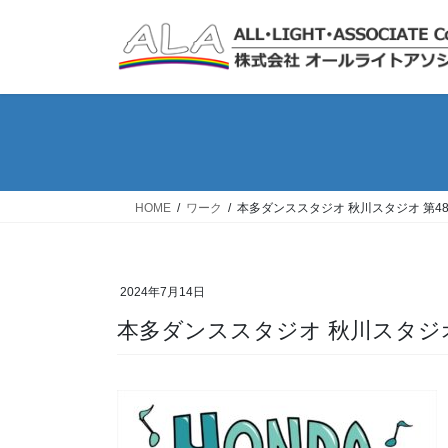
コ
ナ
ン
ビ
テ
ゲ
ン
ー
ツ
シ
へ
ョ
ス
ン
キ
に
ッ
移
HOME
ワーク
本多ダンススタジオ 秋川スタジオ 第4
プ
動
2024年7月14日
本多ダンススタジオ 秋川スタジ