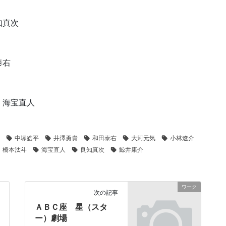
知真次
泰右
気、海宝直人
中塚皓平
井澤勇貴
和田泰右
大河元気
小林遼介
橋本汰斗
海宝直人
良知真次
鯨井康介
ワーク
次の記事
ＡＢＣ座 星（スタ
ー）劇場