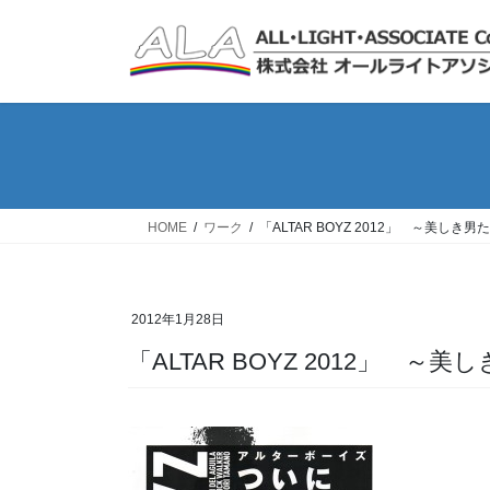
コ
ナ
ン
ビ
テ
ゲ
ン
ー
ツ
シ
へ
ョ
ス
ン
キ
に
ッ
移
HOME
ワーク
「ALTAR BOYZ 2012」 ～美し
プ
動
2012年1月28日
「ALTAR BOYZ 2012