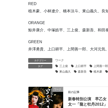
RED
植木豪、小林遼介、橋本汰斗、東山義久、良
ORANGE
鯨井康介、中塚皓平、三上俊、森新吾、和田
GREEN
井澤勇貴、上口耕平、上間善一郎、大河元
ワーク
カテゴリー
三上俊
上口耕平
上間善一郎
タグ
東山義久
森新吾
植木豪
ワーク
前の記事
新春特別公演 早乙女
太一「龍と牡丹2012」