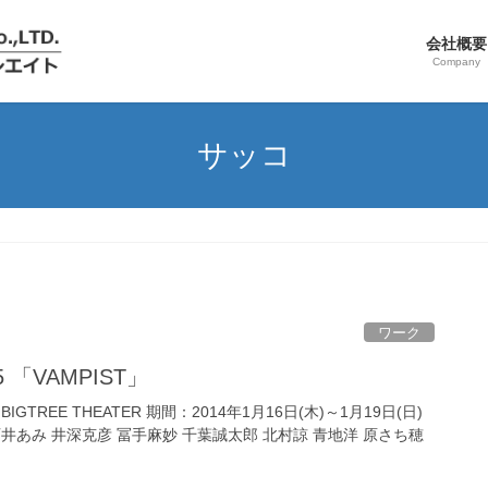
会社概要
Company
サッコ
ワーク
5 「VAMPIST」
n BIGTREE THEATER 期間：2014年1月16日(木)～1月19日(日)
 石井あみ 井深克彦 冨手麻妙 千葉誠太郎 北村諒 青地洋 原さち穂