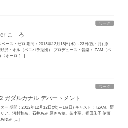
ワーク
eater こゝろ
ース・ゼロ 期間：2013年12月18日(水)～23日(祝・月) 原
野沢トオル（ベニバラ兎団） プロデュース・音楽：IZAM（ベ
〈オーロ […]
ワーク
l.12 ガダルカナル デパートメント
 期間：2012年12月12日(水)～16(日) キャスト： IZAM、野
マリア、河村和奈、石井あみ 原さち穂、柴小聖、福田朱子 伊藤
ゆみ […]