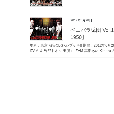
2012年6月28日
ベニバラ兎団 Vol.11【La Nouveau Cabaret Quartier Latin!
1950】
場所：東京 渋谷CBGKシブゲキ!! 期間：2012年6月
IZAM ＆ 野沢トオル 出演： IZAM 高部あい Kimeru