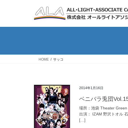
コ
ナ
ン
ビ
テ
ゲ
ン
ー
ツ
シ
へ
ョ
ス
ン
キ
に
ッ
移
HOME
サッコ
プ
動
2014年1月16日
ベニバラ兎団Vol.1
場所：池袋 Theater Gree
出演： IZAM 野沢トオル
[…]