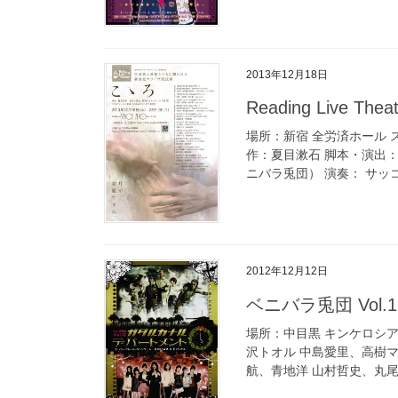
2013年12月18日
Reading Live Th
場所：新宿 全労済ホール スペ
作：夏目漱石 脚本・演出：
ニバラ兎団） 演奏： サッコ
2012年12月12日
ベニバラ兎団 Vo
場所：中目黒 キンケロシアター
沢トオル 中島愛里、高樹
航、青地洋 山村哲史、丸尾あ