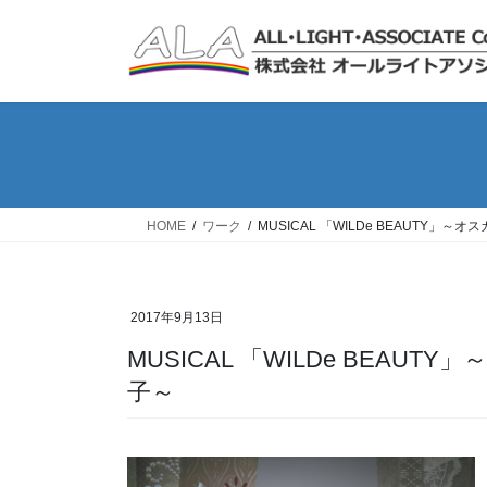
コ
ナ
ン
ビ
テ
ゲ
ン
ー
ツ
シ
へ
ョ
ス
ン
キ
に
ッ
移
HOME
ワーク
MUSICAL 「WILDe BEAUTY
プ
動
2017年9月13日
MUSICAL 「WILDe BEAUTY」～オスカー・ワイルド、或いは幸せの王
子～