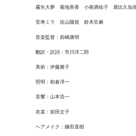
霧矢大夢 菊地美香 小南満佑子 屋比久知
安寿ミラ 佐山陽規 鈴木壮麻
音楽監督：前嶋康明
翻訳・訳詞：市川洋二郎
美術：伊藤雅子
照明：柏倉淳一
音響：山本浩一
衣裳：前田文子
ヘアメイク：鎌田直樹