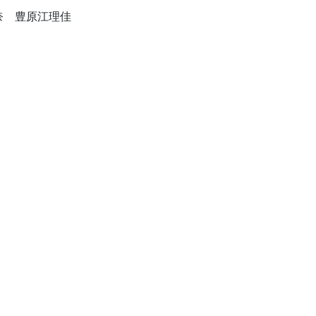
奈 豊原江理佳