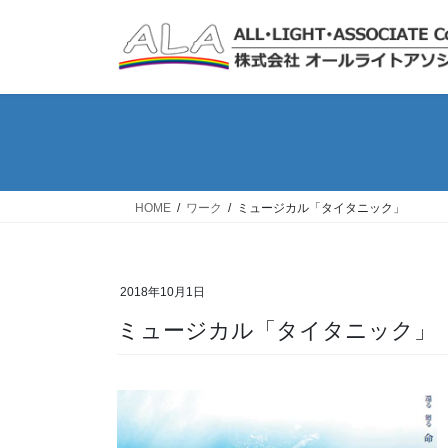
コ
ナ
ン
ビ
テ
ゲ
ン
ー
ツ
シ
へ
ョ
ス
ン
キ
に
ッ
移
HOME
ワーク
ミュージカル「タイタニック」
プ
動
2018年10月1日
ミュージカル「タイタニック」