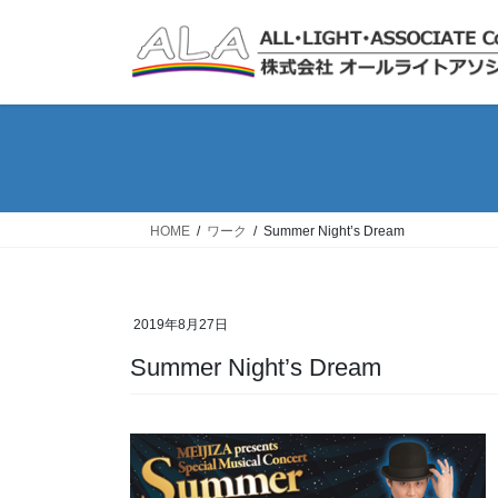
コ
ナ
ン
ビ
テ
ゲ
ン
ー
ツ
シ
へ
ョ
ス
ン
キ
に
ッ
移
HOME
ワーク
Summer Night’s Dream
プ
動
2019年8月27日
Summer Night’s Dream