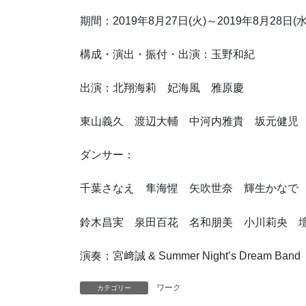
期間：2019年8月27日(火)～2019年8月28日(水
構成・演出・振付・出演：玉野和紀
出演：北翔海莉 妃海風 雅原慶
東山義久 渡辺大輔 中河内雅貴 坂元健児
ダンサー：
千葉さなえ 隼海惺 矢吹世奈 輝生かなで
鈴木昌実 泉田百花 名和朋美 小川莉央 
演奏：宮﨑誠 & Summer Night’s Dream Band
ワーク
カテゴリー